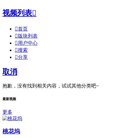
视频列表


首页

版块列表

用户中心

搜索

分享
取消
抱歉，没有找到相关内容，试试其他分类吧~
最新视频
更多
桃花坞