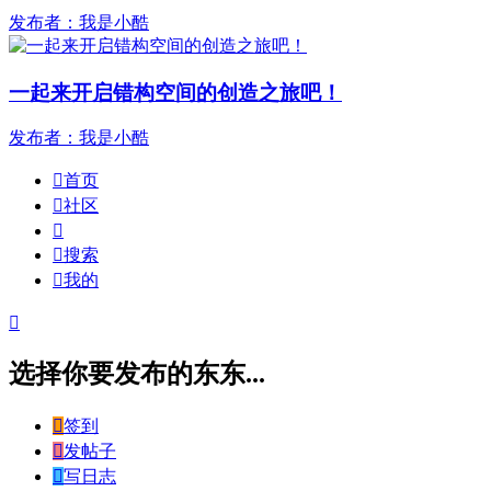
发布者：我是小酷
一起来开启错构空间的创造之旅吧！
发布者：我是小酷

首页

社区


搜索

我的

选择你要发布的东东...

签到

发帖子

写日志