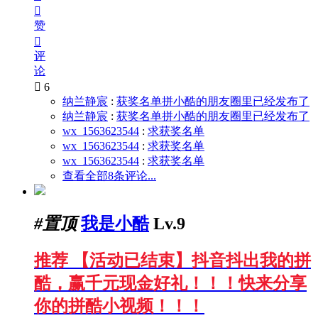

赞

评
论

6
纳兰静宸
:
获奖名单拼小酷的朋友圈里已经发布了
纳兰静宸
:
获奖名单拼小酷的朋友圈里已经发布了
wx_1563623544
:
求获奖名单
wx_1563623544
:
求获奖名单
wx_1563623544
:
求获奖名单
查看全部8条评论...
#置顶
我是小酷
Lv.9
推荐
【活动已结束】抖音抖出我的拼
酷，赢千元现金好礼！！！快来分享
你的拼酷小视频！！！