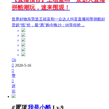
拼酷潮玩，速来围观！
世界好物东莞造王祖蓝和一众达人抖音直播间带拼酷好
货超“抵”价，最“惠”购今晚19：00等你抢 ...

6

2020-5-16

赞

评
论
#置顶
我是小酷
Lv.9