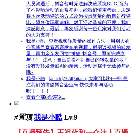
人员沟通后，抖音暂时无法解决该系统BUG,而为
了不影响活动的正常举办，经我们慎重考虑，决定
将本次活动评选的方式改为按点赞量的数目进行评
比，望各位玩家谅解。对于活动造成的不便，我们
深感歉意，最后，再次感谢每一位玩家对我们活动
的大力支持！
我是小酷
:
查看视频转发量的操作方法：用别人的
抖音账号查看亲亲发布的视频，截图该视频的转发
量，再由亲亲发回给“拼酷”抖音号，即可完成参
与！） 注意：自己是看不到自己的转发量的哦！
没有发转发量截图的亲亲，活动是属于无效参与的
哦~
我是小酷
:
[attach]7324[/attach] 大家可以扫一扫 关
注我们的拼酷抖音企业号 快快来参与活动
吧！！！！
查看全部6条评论...
#置顶
我是小酷
Lv.9
【直播预告】王祖蓝和一众达人直播