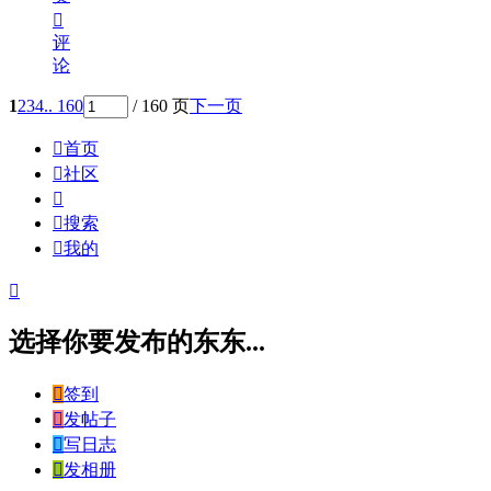

评
论
1
2
3
4
.. 160
/ 160 页
下一页

首页

社区


搜索

我的

选择你要发布的东东...

签到

发帖子

写日志

发相册