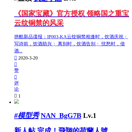
《国家宝藏》官方授权 领略国之重宝
云纹铜禁的风采
拼酷新品谍报：IP003-KA云纹铜禁相逢时，饮酒庆祝；
写诗前，饮酒助兴； 离别时，饮酒告别； 忧愁时，借
酒...

2020-3-20

赞

评
论

1
#模型秀
NAN_BgG7B
Lv.1
新人帖
完成！飛翔的荷蘭人號