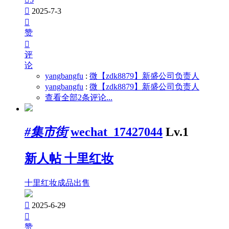

2025-7-3

赞

评
论
yangbangfu
:
微【zdk8879】新盛公司负责人
yangbangfu
:
微【zdk8879】新盛公司负责人
查看全部2条评论...
#集市街
wechat_17427044
Lv.1
新人帖
十里红妆
十里红妆成品出售

2025-6-29

赞