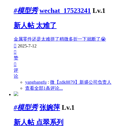
#模型秀
wechat_17523241
Lv.1
新人帖
太难了
金属零件还是太难拼了稍微多折一下就断了😭

2025-7-12

赞

评
论
yangbangfu
:
微【zdk8879】新盛公司负责人
查看全部1条评论...
#模型秀
张婉萍
Lv.1
新人帖
点翠系列