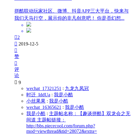
拼酷联动玩家社区、微博、抖音APP三大平台，快来与
我们天马行空，展示你的非凡创意吧！ 你是否幻想...

2

2019-12-5

赞

评
论

9
wechat_17321251
:
九龙九凤冠
时迁_IddUa
:
我是小酷
小丝果果
:
我是小酷
wechat_16365621
:
我是小酷
我是小酷
:
主题帖名称：【趣谈拼酷】双龙会之无
间道 主题帖链接：
http://bbs.piececool.com/forum.php?
mod=viewthread&tid=28072&extra=