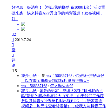
好消息！好消息！【抖出我的拼酷 赢1000现金】活动重
磅来袭！快来抖音APP秀出你的精彩视频！发布视频，
好...

2

2019-7-24

赞

评
论

5
我是小酷
回复
wx_1566367168
:
你好呀~拼酷盒仔
可以在淘宝拼酷天猫旗舰店里自行购买~
wx_1566367168
:
怎么购买盒仔
我是小酷
:
亲爱的玩家，感谢大家对“抖出我的拼
酷”活动的积极参与和大力支持，由于我们工作疏
忽以及抖音APP系统临时出现BUG（（玩家发布
视频后，均无法查看转发量），经我方与抖音工作