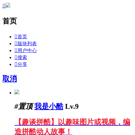

首页

首页

版块列表

用户中心

搜索

分享
取消
#置顶
我是小酷
Lv.9
【趣谈拼酷】以趣味图片或视频，编
造拼酷动人故事！