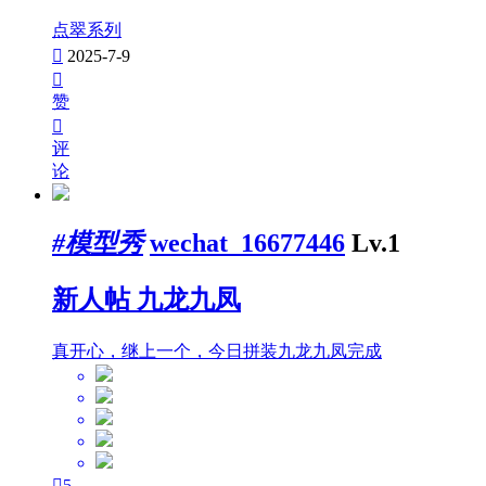
点翠系列

2025-7-9

赞

评
论
#模型秀
wechat_16677446
Lv.1
新人帖
九龙九凤
真开心，继上一个，今日拼装九龙九凤完成

5