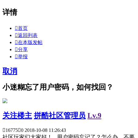
详情

首页

返回列表

在本版发帖

分享

举报
取消
小迷糊忘了用户密码，如何找回？
关注楼主
拼酷社区管理员
Lv.9

16775

0
2018-10-08 11:26:43
社区玩家们大家好！ 用户密码忘记了？怎么办，不要