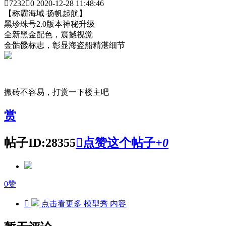

7232

0
2020-12-28 11:48:46
【称霸海域 扬帆起航】
黑珍珠号2.0版本神秘升级
全新黑金配色，震撼视觉
金骷髅标志，彰显海盗船精湛细节
搬砖不容易，打赏一下楼主吧
赏
帖子ID:28355

点赞这个帖子
+
0
0
赞

点击看更多
模型秀
内容