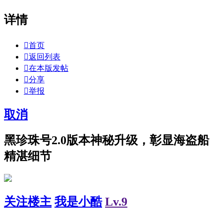
详情

首页

返回列表

在本版发帖

分享

举报
取消
黑珍珠号2.0版本神秘升级，彰显海盗船
精湛细节
关注楼主
我是小酷
Lv.9