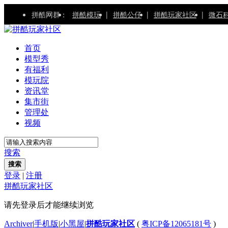
拼酷网群：
拼酷模玩
|
拼酷公仔
|
拼酷玩家社区
|
微石
首页
模型秀
有福利
模玩院
资讯堂
集市街
管理处
视频
搜索
搜索
登录
|
注册
拼酷玩家社区
请先登录后才能继续浏览
Archiver
|
手机版
|
小黑屋
|
拼酷玩家社区
(
粤ICP备12065181号
)