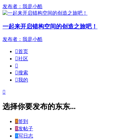
发布者：我是小酷
一起来开启错构空间的创造之旅吧！
发布者：我是小酷

首页

社区


搜索

我的

选择你要发布的东东...

签到

发帖子

写日志