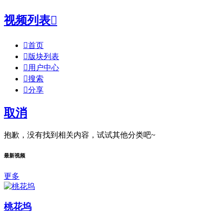
视频列表


首页

版块列表

用户中心

搜索

分享
取消
抱歉，没有找到相关内容，试试其他分类吧~
最新视频
更多
桃花坞