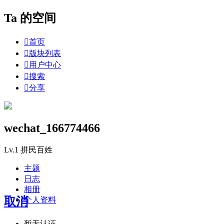
Ta 的空间

首页

版块列表

用户中心

搜索

分享
wechat_166774466
Lv.1
拼民百姓
主题
日志
相册
取消
个人资料
暂无认证