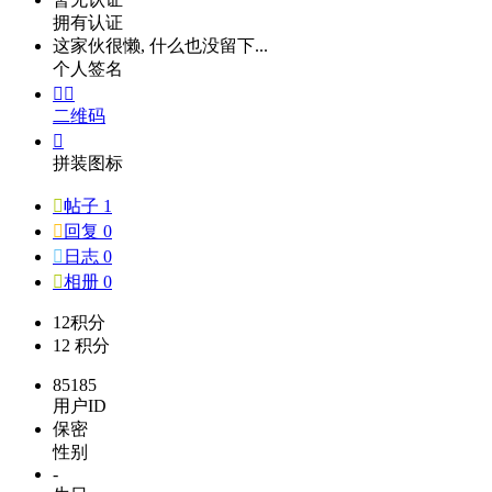
拥有认证
这家伙很懒, 什么也没留下...
个人签名


二维码

拼装图标

帖子 1

回复 0

日志 0

相册 0
12
积分
12
积分
85185
用户ID
保密
性别
-